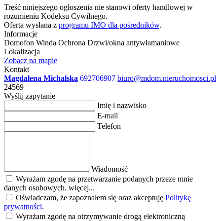
Treść niniejszego ogłoszenia nie stanowi oferty handlowej w
rozumieniu Kodeksu Cywilnego.
Oferta wysłana z
programu IMO dla pośredników
.
Informacje
Domofon
Winda
Ochrona
Drzwi/okna antywłamaniowe
Lokalizacja
Zobacz na mapie
Kontakt
Magdalena Michalska
692706907
biuro@mdom.nieruchomosci.pl
24569
Wyślij zapytanie
Imię i nazwisko
E-mail
Telefon
Wiadomość
Wyrażam zgodę na przetwarzanie podanych przeze mnie
danych osobowych.
więcej...
Oświadczam, że zapoznałem się oraz akceptuję
Politykę
prywatności
.
Wyrażam zgodę na otrzymywanie drogą elektroniczną