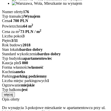
Numer oferty
176
Typ transakcji
Wynajem
Cena
4 700 PLN
2
Powierzchnia
64 m
2
2
Cena za m
73 PLN / m
Liczba pokoi
3
Piętro
3/11
Rok budowy
2018
Stan lokalu
bardzo dobry
Standard wykończenia
bardzo dobry
Typ budynku
apartamentowiec
Kaucja pln
5 000
Forma własności
własność
Kuchnia
aneks
Parking
parking podziemny
Liczba miejsc parkingowych
1
Ogrzewanie
miejskie
Typ balkonu
jest
więcej
Opis oferty
Do wynajęcia 3-pokojowe mieszkanie w apartamentowcu przy ul.