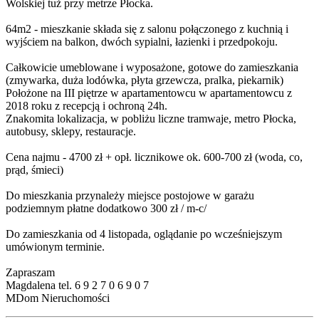
Wolskiej tuż przy metrze Płocka.
64m2 - mieszkanie składa się z salonu połączonego z kuchnią i
wyjściem na balkon, dwóch sypialni, łazienki i przedpokoju.
Całkowicie umeblowane i wyposażone, gotowe do zamieszkania
(zmywarka, duża lodówka, płyta grzewcza, pralka, piekarnik)
Położone na III piętrze w apartamentowcu w apartamentowcu z
2018 roku z recepcją i ochroną 24h.
Znakomita lokalizacja, w pobliżu liczne tramwaje, metro Płocka,
autobusy, sklepy, restauracje.
Cena najmu - 4700 zł + opł. licznikowe ok. 600-700 zł (woda, co,
prąd, śmieci)
Do mieszkania przynależy miejsce postojowe w garażu
podziemnym płatne dodatkowo 300 zł / m-c/
Do zamieszkania od 4 listopada, oglądanie po wcześniejszym
umówionym terminie.
Zapraszam
Magdalena tel. 6 9 2 7 0 6 9 0 7
MDom Nieruchomości