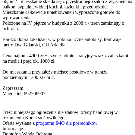
66,5m2 - mieszkanie składa się z przestronnego salon z wyjściem na
balkon, sypialni, widnej kuchni, łazienki i przedpokoju.
Mieszkanie całkowicie umeblowane i wyposażone gotowe do
wprowadzenia.
Położone na IV piętrze w budynku z 2008 r. / teren zamknięty z
ochroną.
Bardzo dobra lokalizacja, w pobliżu liczne autobusy, tramwaje,
metro Dw. Gdański, CH Arkadia.
Cena najmu - 4900 zł + czynsz administracyjny wraz z zaliczkami
na media i prąd ok. 1000 zł.
Do mieszkania przynależy miejsce postojowe w garażu
podziemnym - 300 zł / m-c.
Zapraszam
Magda tel. 692706907
Treść niniejszego ogłoszenia nie stanowi oferty handlowej w
rozumieniu Kodeksu Cywilnego.
Oferta wysłana z
programu IMO dla pośredników
.
Informacje
Domofon
Winda
Ochrona