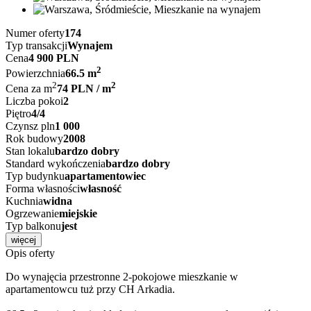
Numer oferty
174
Typ transakcji
Wynajem
Cena
4 900 PLN
2
Powierzchnia
66.5 m
2
2
Cena za m
74 PLN / m
Liczba pokoi
2
Piętro
4/4
Czynsz pln
1 000
Rok budowy
2008
Stan lokalu
bardzo dobry
Standard wykończenia
bardzo dobry
Typ budynku
apartamentowiec
Forma własności
własność
Kuchnia
widna
Ogrzewanie
miejskie
Typ balkonu
jest
więcej
Opis oferty
Do wynajęcia przestronne 2-pokojowe mieszkanie w
apartamentowcu tuż przy CH Arkadia.